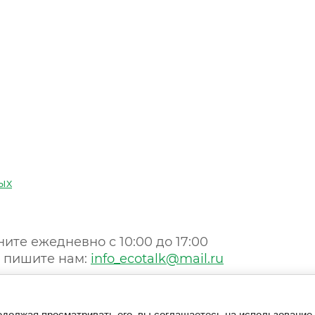
ых
ните ежедневно с 10:00 до 17:00
 пишите нам:
info_ecotalk@mail.ru
одолжая просматривать его, вы соглашаетесь на использование