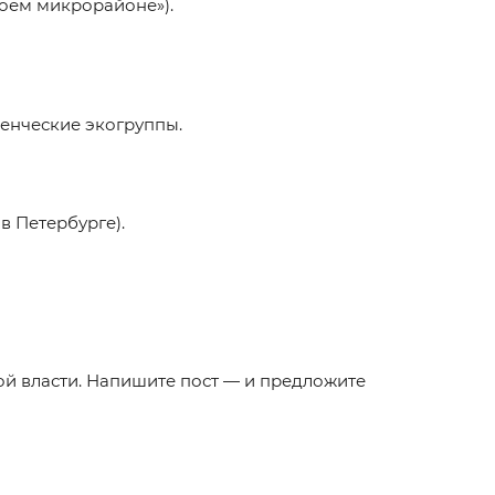
моём микрорайоне»).
енческие экогруппы.
в Петербурге).
ой власти. Напишите пост — и предложите