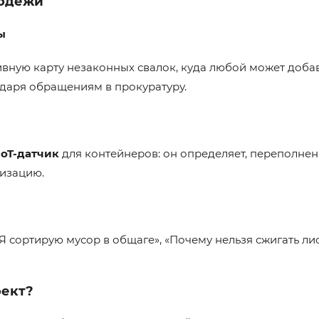
лодёжи
ы
вную карту незаконных свалок, куда любой может добав
даря обращениям в прокуратуру.
IoT-датчик
для контейнеров: он определяет, переполнен 
лизацию.
Я сортирую мусор в общаге», «Почему нельзя сжигать лис
оект?