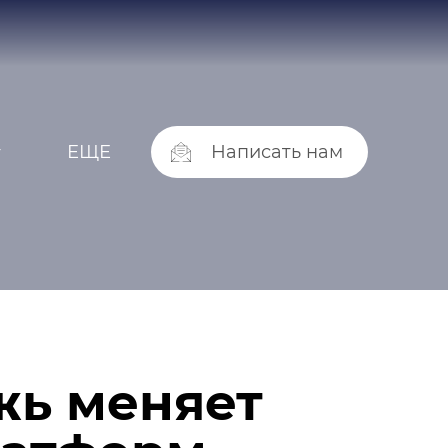
ЕЩЕ
Написать нам
г
жь меняет